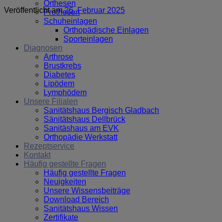
Orthesen
Veröffentlicht am
26. Februar 2025
Prothesen
Schuheinlagen
Orthopädische Einlagen
Sporteinlagen
Diagnosen
Arthrose
Brustkrebs
Diabetes
Lipödem
Lymphödem
Unsere Filialen
Sanitätshaus Bergisch Gladbach
Sänitätshaus Dellbrück
Sanitäshaus am EVK
Orthopädie Werkstatt
Rezeptservice
Kontakt
Häufig gestellte Fragen
Häufig gestellte Fragen
Neuigkeiten
Unsere Wissensbeiträge
Download Bereich
Sanitätshaus Wissen
Zertifikate