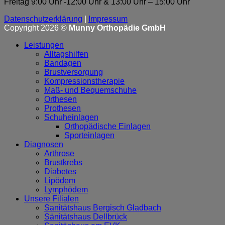
Freitag 9:00 Uhr -12:00 Uhr & 13:00 Uhr – 15:00 Uhr
Datenschutzerklärung
|
Impressum
Copyright 2026 ©
Munny Orthopädie GmbH
Leistungen
Alltagshilfen
Bandagen
Brustversorgung
Kompressionstherapie
Maß- und Bequemschuhe
Orthesen
Prothesen
Schuheinlagen
Orthopädische Einlagen
Sporteinlagen
Diagnosen
Arthrose
Brustkrebs
Diabetes
Lipödem
Lymphödem
Unsere Filialen
Sanitätshaus Bergisch Gladbach
Sänitätshaus Dellbrück