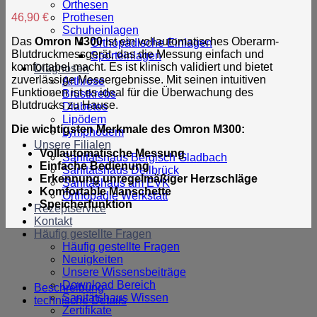
Orthesen
46,90
€
Prothesen
Schuheinlagen
Das
Omron M300
ist ein vollautomatisches Oberarm-
Orthopädische Einlagen
Blutdruckmessgerät, das die Messung einfach und
Sporteinlagen
komfortabel macht. Es ist klinisch validiert und bietet
Diagnosen
zuverlässige Messergebnisse. Mit seinen intuitiven
Arthrose
Funktionen ist es ideal für die Überwachung des
Brustkrebs
Blutdrucks zu Hause.
Diabetes
Lipödem
Die wichtigsten Merkmale des Omron M300:
Lymphödem
Unsere Filialen
Vollautomatische Messung
Sanitätshaus Bergisch Gladbach
Einfache Bedienung
Sänitätshaus Dellbrück
Erkennung unregelmäßiger Herzschläge
Sanitäshaus am EVK
Komfortable Manschette
Orthopädie Werkstatt
Speicherfunktion
Rezeptservice
Kontakt
Häufig gestellte Fragen
Häufig gestellte Fragen
Neuigkeiten
Unsere Wissensbeiträge
Download Bereich
Beschreibung
Sanitätshaus Wissen
technische Details
Zertifikate