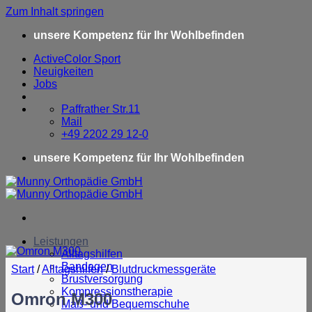
Zum Inhalt springen
unsere Kompetenz für Ihr Wohlbefinden
ActiveColor Sport
Neuigkeiten
Jobs
Paffrather Str.11
Mail
+49 2202 29 12-0
unsere Kompetenz für Ihr Wohlbefinden
Leistungen
Alltagshilfen
Bandagen
Start
/
Alltagshilfen
/
Blutdruckmessgeräte
Brustversorgung
Kompressionstherapie
Omron M300
Maß- und Bequemschuhe