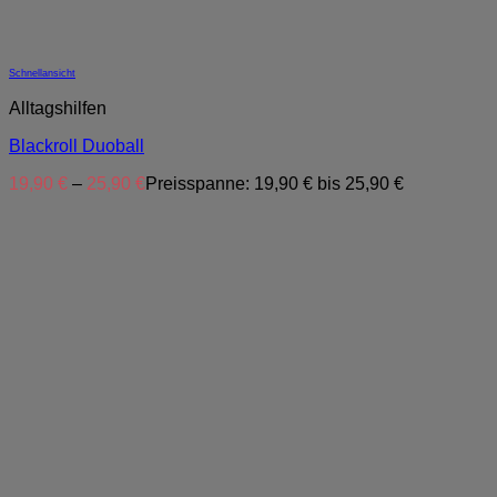
Schnellansicht
Alltagshilfen
Blackroll Duoball
19,90
€
–
25,90
€
Preisspanne: 19,90 € bis 25,90 €