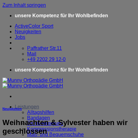
Zum Inhalt springen
unsere Kompetenz für Ihr Wohlbefinden
ActiveColor Sport
Neuigkeiten
Jobs
Paffrather Str.11
Mail
+49 2202 29 12-0
unsere Kompetenz für Ihr Wohlbefinden
Leistungen
Neuigkeiten
Alltagshilfen
Bandagen
Weihnachten & Sylvester haben wir
Brustversorgung
Kompressionstherapie
geschlossen
Maß- und Bequemschuhe