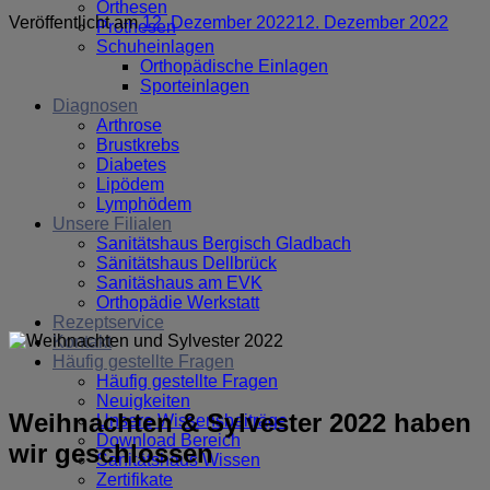
Orthesen
Veröffentlicht am
12. Dezember 2022
12. Dezember 2022
Prothesen
Schuheinlagen
Orthopädische Einlagen
Sporteinlagen
Diagnosen
Arthrose
Brustkrebs
Diabetes
Lipödem
Lymphödem
Unsere Filialen
Sanitätshaus Bergisch Gladbach
Sänitätshaus Dellbrück
Sanitäshaus am EVK
Orthopädie Werkstatt
Rezeptservice
Kontakt
Häufig gestellte Fragen
Häufig gestellte Fragen
Neuigkeiten
Weihnachten & Sylvester 2022 haben
Unsere Wissensbeiträge
Download Bereich
wir geschlossen
Sanitätshaus Wissen
Zertifikate